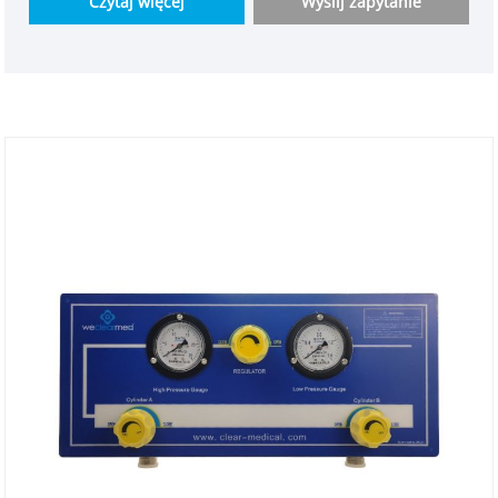
Czytaj więcej
Wyślij zapytanie
azotu, argon, dwutlenek węgla, azot itp. W stanie
roboczym jedna strona dostarcza gaz, druga strona
znajduje się w trybie gotowości. Gaz medyczny
dostarczaj do budynku oddziału naprzemiennie i
stale.