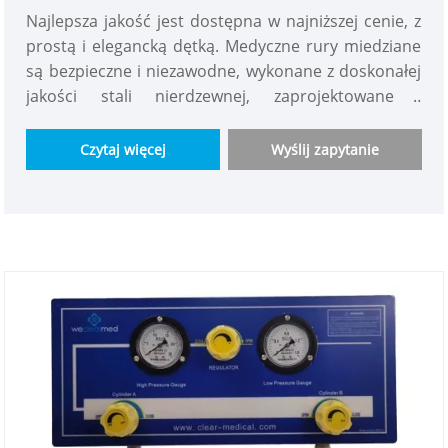
Najlepsza jakość jest dostępna w najniższej cenie, z
prostą i elegancką dętką. Medyczne rury miedziane
są bezpieczne i niezawodne, wykonane z doskonałej
jakości stali nierdzewnej, zaprojektowane i
wykonane z precyzją, co zapewnia długoterminową
gwarancję jakości. Jest bardzo trwały, szczelnie
Czytaj więcej
Wyślij zapytanie
zamknięty i zespawany bez wad. Może być
stosowany w różnych środowiskach i gwarantuje, że
nie wystąpi utlenianie, korozja ani inne problemy