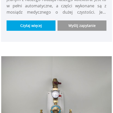
w pełni automatyczne, a części wykonane są z
mosiądz medycznego o dużej czystości. Jest
odpowiedni dla butli gazowych, ciekłego tlenu,
generatora tlenu i większości gazów, np. Tlen,
Czytaj więcej
Wyślij zapytanie
powietrze, podtlenek azotu, argon, azot dwutlenku
węgla itp. W stanie roboczym, zaopatrzenie w jedną
stronę, druga strona w trybie gotowości. Zwiększ
gaz