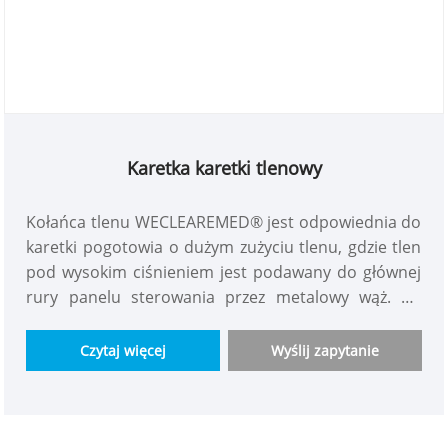
Karetka karetki tlenowy
Kołańca tlenu WECLEAREMED® jest odpowiednia do
karetki pogotowia o dużym zużyciu tlenu, gdzie tlen
pod wysokim ciśnieniem jest podawany do głównej
rury panelu sterowania przez metalowy wąż. Po
obniżeniu ciśnienia tlen pod wysokim ciśnieniem
jest transportowany do terminalu tlenu przez
Czytaj więcej
Wyślij zapytanie
rurociąg niskiego ciśnienia, który jest używany jako
źródło tlenu dla pierwszej pomocy. Zasada pracy
polega na dekompresji tlenu wysokiego ciśnienia na
niskie ciśnienie, który jest dostarczany do terminalu