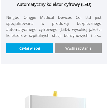
Automatyczny kolektor cyfrowy (LED)
Ningbo Qingjie Medical Devices Co, Ltd jest
specjalizowana w produkcji bezpiecznego
automatycznego cyfrowego (LED), wysokiej jakości
kolektorów szpitalnych stacji benzynowych i szaf
kontrolnych o wysokim ciśnieniu w pierwszej klasie.
Mają te zalety: bezpieczeństwo konwersji wysokiego i
Czytaj więcej
Wyślij zapytanie
niskiego ciśnienia, inteligentne całe projektowanie
miedzi, proste działanie i łatwa konserwacja, Digital
Ltd wyświetla zdalne funkcje alarmu i mogą być w
sieci monitorowania centralnego! Wszystko można
dostosować!