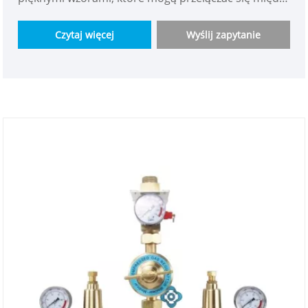
trybami ręcznymi i w pełni automatycznymi, a także
funkcjami tlenu i atomizacji. Ma zaawansowane
Czytaj więcej
Wyślij zapytanie
funkcje alarmowe cyfrowe, doskonałą wydajność
wszystkich metalowych projektów materiałów,
proste i eleganckie rurki zewnętrzne oraz
bezproblemowe usługi po sprzedaży przez całe
życie!