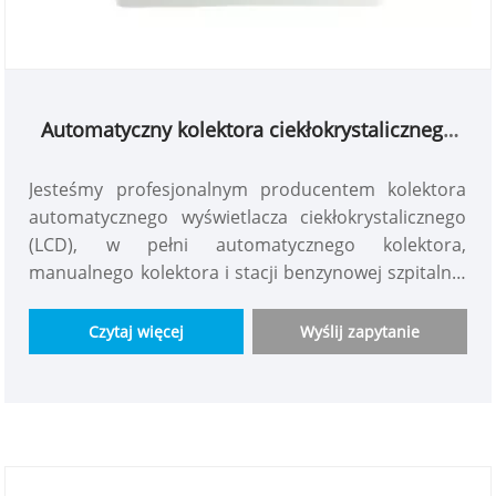
Automatyczny kolektora ciekłokrystalicznego
(LCD)
Jesteśmy profesjonalnym producentem kolektora
automatycznego wyświetlacza ciekłokrystalicznego
(LCD), w pełni automatycznego kolektora,
manualnego kolektora i stacji benzynowej szpitalnej
z ceną. Urządzenie do uwalniania gazu sprężonego
jest bezpieczne i inteligentne z interfejsem Man-
Czytaj więcej
Wyślij zapytanie
Machine. Jest łatwy w obsłudze i łatwy w utrzymaniu.
Funkcja alarmowa LCD ciekłokrystalicznego
wyświetla zdalne alarm. Można go również
pogrupować w sieć centralne monitorowanie!