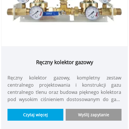
Ręczny kolektor gazowy
Ręczny kolektor gazowy, kompletny zestaw
centralnego projektowania i konstrukcji gazu
centralnego tlenu oraz budowa pięknego kolektora
pod wysokim ciśnieniem dostosowanym do gazu
medycznego o wysokim i niskim ciśnieniu kolektora
automatycznego przełączania są zaprojektowane i
Czytaj więcej
Wyślij zapytanie
wytwarzane przez WECLEARMED. Wysokiej jakości
cała metalowa mosiądz pozwala na bezzałogowy