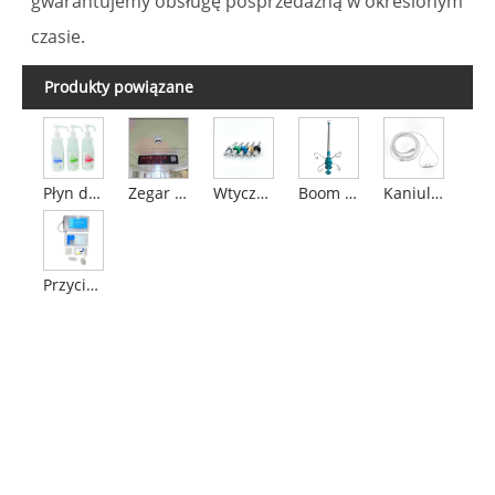
gwarantujemy obsługę posprzedażną w określonym
czasie.
Produkty powiązane
Płyn do zabijania mikroorganizmów
Zegar szpitalny
Wtyczka pięciokolorowa
Boom infuzyjny
Kaniula tlenowa do nosa
Przycisk wezwania szpitala